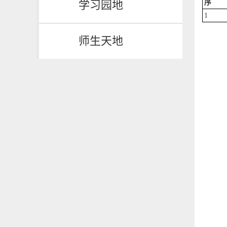
学习园地
序
1
师生天地