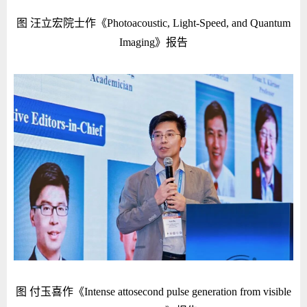
图 汪立宏院士作《Photoacoustic, Light-Speed, and Quantum
Imaging》报告
图 付玉喜作《Intense attosecond pulse generation from visible