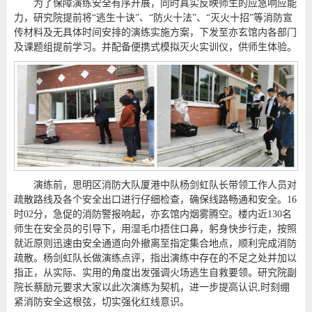
为了保障演练安全有序开展，同时真实反映师生的应急响应能
力，研究院提前将“逃生十诀”、“防火十法”、“灭火十招”等消防宣
传材料及无具体时间安排的演练实施方案，下发至亦玄馆内各部门
及课题组提前学习。并配备便携式模拟灭火实训仪，供师生体验。
演练前，思明区消防大队厦港中队杨剑虹队长带领工作人员对
疏散路线及各个安全出口进行仔细检查，确保线路畅通和安全。16
时02分，急促的消防警报响起，亦玄馆内烟雾腾空。楼内近130名
师生在安全员的引导下，用湿毛巾捂住口鼻，躬身快步行走，按照
就近原则迅速由安全通道向外撤离至指定集合地点，顺利完成消防
疏散。杨剑虹队长做演练点评，指出演练中存在的不足之处并加以
指正，从实际、实用的角度出发强调火场逃生自救要领。研究院副
院长蔡励元要求大家以此次演练为契机，进一步提高认识,时刻绷
紧消防安全这根弦，切实强化红线意识。