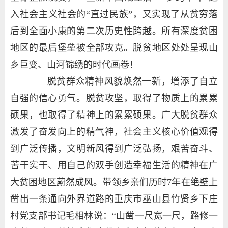
入社会主义社会的“直过民族”，又实现了从贫穷落
后到全面小康的第二次历史性跨越。所有深度贫困
地区的最后堡垒被全部攻克。脱贫地区处处呈现山
乡巨变、山河锦绣的时代画卷！
——脱贫群众精神风貌焕然一新，增添了自立
自强的信心勇气。脱贫攻坚，取得了物质上的累累
硕果，也取得了精神上的累累硕果。广大脱贫群众
激发了奋发向上的精气神，社会主义核心价值观得
到广泛传播，文明新风得到广泛弘扬，艰苦奋斗、
苦干实干、用自己的双手创造幸福生活的精神在广
大贫困地区蔚然成风。带领乡亲们历时7年在绝壁上
凿出一条通向外界道路的重庆市巫山县竹贤乡下庄
村党支部书记毛相林说：“山凿一尺宽一尺，路修一