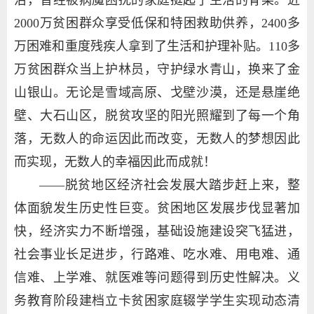
治，曾经被病魔困扰的家庭挺起了生活的脊梁。近
2000万贫困群众享受低保和特困救助供养，2400多
万困难和重度残疾人拿到了生活和护理补贴。110多
万贫困群众当上护林员，守护绿水青山，换来了金
山银山。无论是雪域高原、戈壁沙漠，还是悬崖绝
壁、大石山区，脱贫攻坚的阳光照耀到了每一个角
落，无数人的命运因此而改变，无数人的梦想因此
而实现，无数人的幸福因此而成就！
——脱贫地区经济社会发展大踏步赶上来，整
体面貌发生历史性巨变。贫困地区发展步伐显著加
快，经济实力不断增强，基础设施建设突飞猛进，
社会事业长足进步，行路难、吃水难、用电难、通
信难、上学难、就医难等问题得到历史性解决。义
务教育阶段建档立卡贫困家庭辍学学生实现动态清