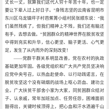
丈长一丈，就算我们这代人穷十年苦十年，也一定
要让下辈人过上好日子。”身残志坚的云南省昆明市
东川区乌龙镇坪子村芭蕉箐小组村民张顺东说：“我
们虽然残疾了，但我们精神上不残，我们还有脑还
有手，去想去做。”贫困群众的精神世界在脱贫攻坚
中得到充实和升华，信心更坚、脑子更活、心气更
足，发生了从内而外的深刻改变！
——党群干群关系明显改善，党在农村的执政
基础更加牢固。各级党组织和广大共产党员坚决响
应党中央号召，以热血赴使命、以行动践诺言，在
脱贫攻坚这个没有硝烟的战场上呕心沥血、建功立
业。广大扶贫干部舍小家为大家，同贫困群众结对
子、认亲戚，常年加班加点、任劳任怨，困难面前
豁得出，关键时候顶得上，把心血和汗水洒遍千山