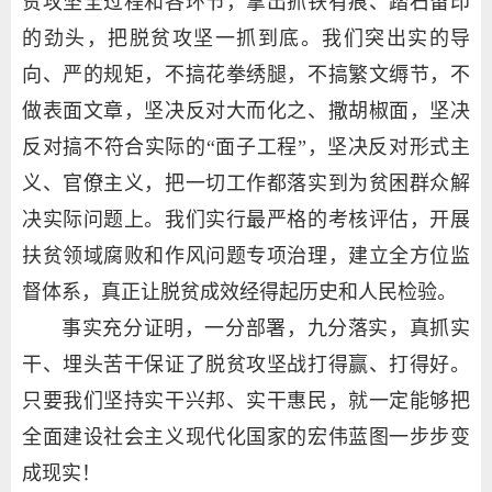
贫攻坚全过程和各环节，拿出抓铁有痕、踏石留印
的劲头，把脱贫攻坚一抓到底。我们突出实的导
向、严的规矩，不搞花拳绣腿，不搞繁文缛节，不
做表面文章，坚决反对大而化之、撒胡椒面，坚决
反对搞不符合实际的“面子工程”，坚决反对形式主
义、官僚主义，把一切工作都落实到为贫困群众解
决实际问题上。我们实行最严格的考核评估，开展
扶贫领域腐败和作风问题专项治理，建立全方位监
督体系，真正让脱贫成效经得起历史和人民检验。
事实充分证明，一分部署，九分落实，真抓实
干、埋头苦干保证了脱贫攻坚战打得赢、打得好。
只要我们坚持实干兴邦、实干惠民，就一定能够把
全面建设社会主义现代化国家的宏伟蓝图一步步变
成现实！