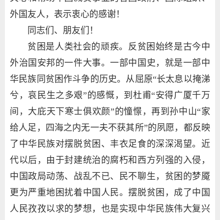
外国友人，表示衷心的感谢！
同志们、朋友们！
贫困是人类社会的顽疾。反贫困始终是古今中
外治国安邦的一件大事。一部中国史，就是一部中
华民族同贫困作斗争的历史。从屈原“长太息以掩涕
兮，哀民生之多艰”的感慨，到杜甫“安得广厦千万
间，大庇天下寒士俱欢颜”的憧憬，再到孙中山“家
给人足，四海之内无一夫不获其所”的夙愿，都反映
了中华民族对摆脱贫困、丰衣足食的深深渴望。近
代以后，由于封建统治的腐朽和西方列强的入侵，
中国政局动荡、战乱不已、民不聊生，贫困的梦魇
更为严重地困扰着中国人民。摆脱贫困，成了中国
人民孜孜以求的梦想，也是实现中华民族伟大复兴