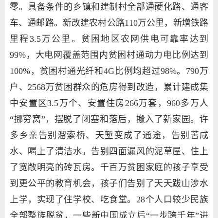
零。具备条件的乡镇和建制村全部通硬化路、通客
车、通邮路。新改建农村公路110万公里，新增铁路
里程3.5万公里。贫困地区农网供电可靠率达到
99%，大电网覆盖范围内贫困村通动力电比例达到
100%，贫困村通光纤和4G比例均超过98%。790万
户、2568万贫困群众的危房得到改造，累计建成集
中安置区3.5万个、安置住房266万套，960多万人
“挪穷窝”，摆脱了闭塞和落后，搬入了新家园。许
多乡亲告别溜索桥、天堑变成了通途，告别苦咸
水、喝上了清洁水，告别四面漏风的泥草屋、住上
了宽敞明亮的砖瓦房。千百万贫困家庭的孩子享受
到更公平的教育机会，孩子们告别了天天跋山涉水
上学，实现了住学校、吃食堂。28个人口较少民族
全部整族脱贫，一些新中国成立后“一步跨千年”进